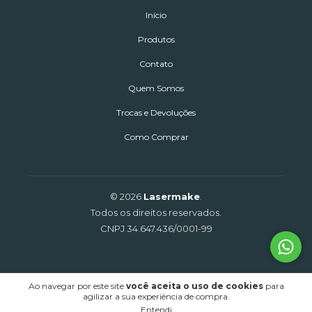
Início
Produtos
Contato
Quem Somos
Trocas e Devoluções
Como Comprar
© 2026
Lasermake
.
Todos os direitos reservados.
CNPJ 34.647.436/0001-99
Ao navegar por este site
você aceita o uso de cookies
para
agilizar a sua experiência de compra.
Entendi