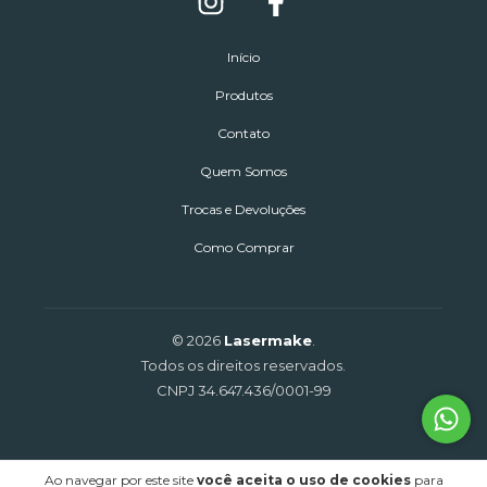
Início
Produtos
Contato
Quem Somos
Trocas e Devoluções
Como Comprar
© 2026
Lasermake
.
Todos os direitos reservados.
CNPJ 34.647.436/0001-99
Ao navegar por este site
você aceita o uso de cookies
para