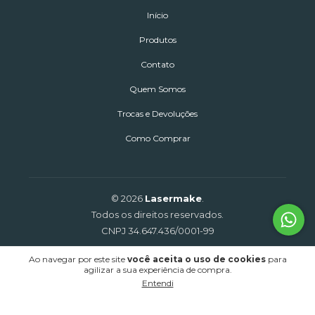
Início
Produtos
Contato
Quem Somos
Trocas e Devoluções
Como Comprar
© 2026
Lasermake
.
Todos os direitos reservados.
CNPJ 34.647.436/0001-99
Ao navegar por este site
você aceita o uso de cookies
para
agilizar a sua experiência de compra.
Entendi