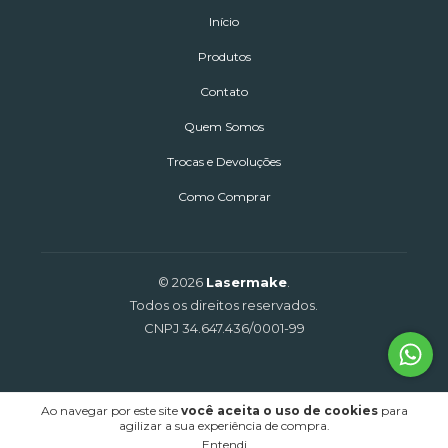
Início
Produtos
Contato
Quem Somos
Trocas e Devoluções
Como Comprar
© 2026
Lasermake
.
Todos os direitos reservados.
CNPJ 34.647.436/0001-99
Ao navegar por este site
você aceita o uso de cookies
para
agilizar a sua experiência de compra.
Entendi