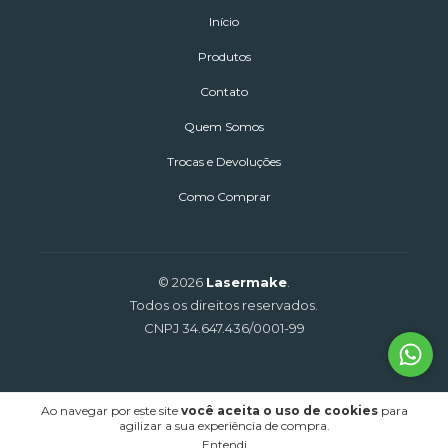
Início
Produtos
Contato
Quem Somos
Trocas e Devoluções
Como Comprar
© 2026
Lasermake
.
Todos os direitos reservados.
CNPJ 34.647.436/0001-99
Ao navegar por este site
você aceita o uso de cookies
para
agilizar a sua experiência de compra.
Entendi