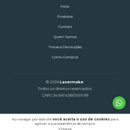
Início
Produtos
Contato
Quem Somos
Trocas e Devoluções
Como Comprar
© 2026
Lasermake
.
Todos os direitos reservados.
CNPJ 34.647.436/0001-99
Ao navegar por este site
você aceita o uso de cookies
para
agilizar a sua experiência de compra.
Entendi