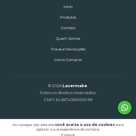
Início
Produtos
Contato
Quem Somos
Trocas e Devoluções
Como Comprar
© 2026
Lasermake
.
Todos os direitos reservados.
CNPJ 34.647.436/0001-99
Ao navegar por este site
você aceita o uso de cookies
para
agilizar a sua experiência de compra.
Entendi