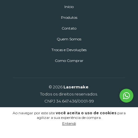
Início
Produtos
Contato
Quem Somos
Trocas e Devoluções
Como Comprar
© 2026
Lasermake
.
Todos os direitos reservados.
CNPJ 34.647.436/0001-99
Ao navegar por este site
você aceita o uso de cookies
para
agilizar a sua experiência de compra.
Entendi