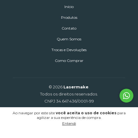
Início
Produtos
Contato
Quem Somos
Trocas e Devoluções
Como Comprar
© 2026
Lasermake
.
Todos os direitos reservados.
CNPJ 34.647.436/0001-99
Ao navegar por este site
você aceita o uso de cookies
para
agilizar a sua experiência de compra.
Entendi