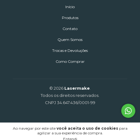
Início
Produtos
Contato
Quem Somos
Trocas e Devoluções
Como Comprar
© 2026
Lasermake
.
Todos os direitos reservados.
CNPJ 34.647.436/0001-99
Ao navegar por este site
você aceita o uso de cookies
para
agilizar a sua experiência de compra.
Entendi