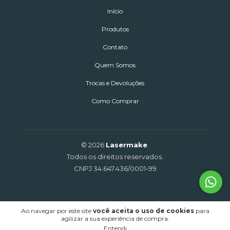
Início
Produtos
Contato
Quem Somos
Trocas e Devoluções
Como Comprar
© 2026
Lasermake
.
Todos os direitos reservados.
CNPJ 34.647.436/0001-99
Ao navegar por este site
você aceita o uso de cookies
para
agilizar a sua experiência de compra.
Entendi