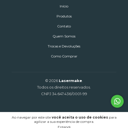
Início
Produtos
Contato
Quem Somos
Trocas e Devoluções
Como Comprar
© 2026
Lasermake
.
Todos os direitos reservados.
CNPJ 34.647.436/0001-99
Ao navegar por este site
você aceita o uso de cookies
para
agilizar a sua experiência de compra.
Entendi