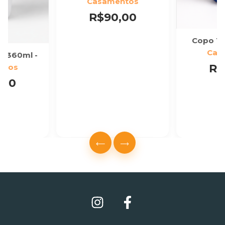
Casamentos
R$90,00
Copo Té
Cas
o 360ml -
R$
ntos
,00