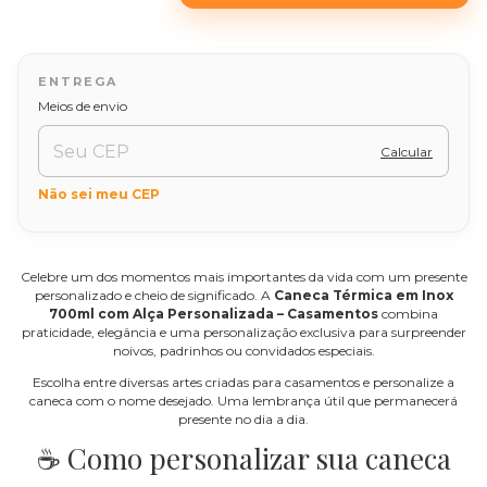
Alterar CEP
Entregas para o CEP:
Meios de envio
Calcular
Não sei meu CEP
Celebre um dos momentos mais importantes da vida com um presente
personalizado e cheio de significado. A
Caneca Térmica em Inox
700ml com Alça Personalizada – Casamentos
combina
praticidade, elegância e uma personalização exclusiva para surpreender
noivos, padrinhos ou convidados especiais.
Escolha entre diversas artes criadas para casamentos e personalize a
caneca com o nome desejado. Uma lembrança útil que permanecerá
presente no dia a dia.
☕ Como personalizar sua caneca