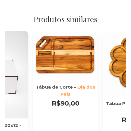
Produtos similares
Tábua de Corte –
Dia dos
Pais
R$90,00
Tábua Pet
R$
0x20x12 -