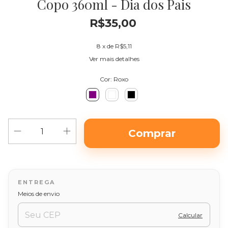
Copo 360ml - Dia dos Pais
R$35,00
8
x de
R$5,11
Ver mais detalhes
Cor:
Roxo
Alterar CEP
Entregas para o CEP:
Meios de envio
Calcular