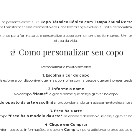
um presente especial. O
Copo Térmico Cônico com Tampa 360ml Perso
ra transformar esse momento em uma lembrança exclusiva, útil e personaliza
cialmente para formaturas e personalize o copo com o nome do formando. Um p
etapa da vida.
🥤 Como personalizar seu copo
Personalizar é muito simples!
1. Escolha a cor do copo
Selecione a cor disponível que mais combina com a pessoa que será presenteada
2. Informe o nome
No campo
"Nome"
, digite o nome que deseja gravar no copo.
do oposto da arte escolhida
, proporcionando um acabamento elegante e 
3. Escolha a arte
ampo
"Escolha o modelo da arte"
, selecione o desenho que deseja gravar n
4. Clique em Comprar
nferir todas as informações, clique em
Comprar
para adicionar o produto ao c