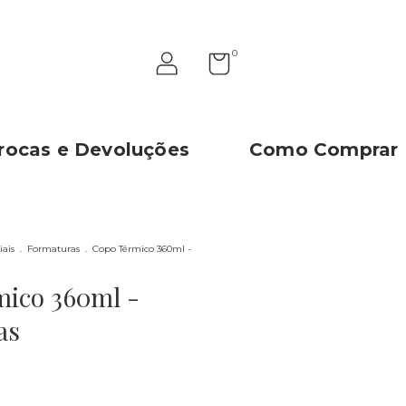
0
rocas e Devoluções
Como Comprar
iais
.
Formaturas
.
Copo Térmico 360ml -
ico 360ml -
as