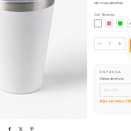
Ver mais detalhes
Cor:
Branco
V
Entregas para o C
Meios de envio
Não sei meu CE