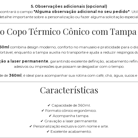
5. Observações adicionais (opcional)
encontrará o campo
"Alguma observação adicional no seu pedido"
. Ut
detalhe importante sobre a personalização ou fazer alguma solicitação especial
 o Copo Térmico Cônico com Tampa
60ml
combina design moderno, conforto no manuseio e praticidade para o di
rtável, enquanto a tampa auxilia no transporte e ajuda a reduzir respingos d
ção a laser permanente
, garantindo excelente definição, acabamento refina
adesivos ou impressões que possam se desgastar com o tempo.
de de
360ml
, é ideal para acompanhar sua rotina com café, chá, água, sucos e
Características
✔ Capacidade de 360ml.
✔ Formato cônico ergonômico.
✔ Acompanha tampa.
✔ Gravação a laser permanente.
✔ Personalização exclusiva com nome e arte.
✔ Excelente acabamento.