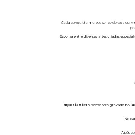
Cada conquista merece ser celebrada com 
pa
Escolha entre diversas artes criadas espe
Importante:
o nome será gravado no
la
No c
Após co