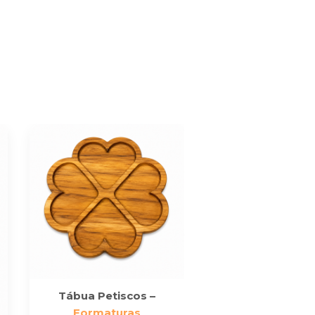
Tábua Petiscos –
Garrafa Térmica 
Formaturas