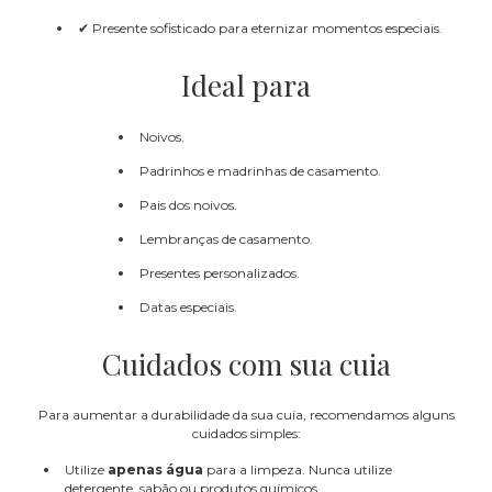
✔ Presente sofisticado para eternizar momentos especiais.
Ideal para
Noivos.
Padrinhos e madrinhas de casamento.
Pais dos noivos.
Lembranças de casamento.
Presentes personalizados.
Datas especiais.
Cuidados com sua cuia
Para aumentar a durabilidade da sua cuia, recomendamos alguns
cuidados simples:
Utilize
apenas água
para a limpeza. Nunca utilize
detergente, sabão ou produtos químicos.