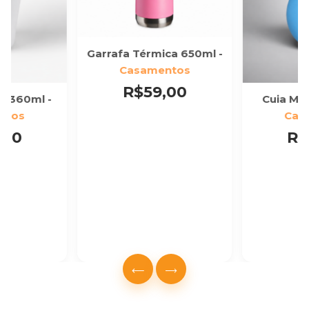
Garrafa Térmica 650ml -
Casamentos
R$59,00
o 360ml -
Cuia Mad
ntos
Cas
,00
R$