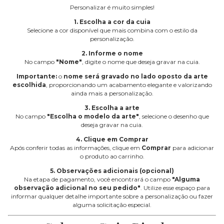
Personalizar é muito simples!
1. Escolha a cor da cuia
Selecione a cor disponível que mais combina com o estilo da
personalização.
2. Informe o nome
No campo
"Nome"
, digite o nome que deseja gravar na cuia.
Importante:
o
nome será gravado no lado oposto da arte
escolhida
, proporcionando um acabamento elegante e valorizando
ainda mais a personalização.
3. Escolha a arte
No campo
"Escolha o modelo da arte"
, selecione o desenho que
deseja gravar na cuia.
4. Clique em Comprar
Após conferir todas as informações, clique em
Comprar
para adicionar
o produto ao carrinho.
5. Observações adicionais (opcional)
Na etapa de pagamento, você encontrará o campo
"Alguma
observação adicional no seu pedido"
. Utilize esse espaço para
informar qualquer detalhe importante sobre a personalização ou fazer
alguma solicitação especial.