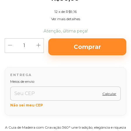
12
x de
R$9,16
Ver mais detalhes
Atenção, última peça!
Alterar CEP
Entregas para o CEP:
Meios de envio
Calcular
Não sei meu CEP
A Cuia de Madeira com Gravação 360° une tradição, elegância e riqueza