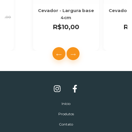
Cevador - Largura base
Cevador -
4cm
$69,00
R$10,00
R$
Início
Produtos
Contato