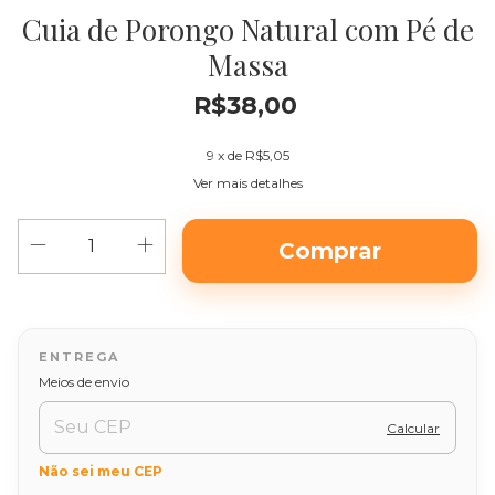
Cuia de Porongo Natural com Pé de
Massa
R$38,00
9
x de
R$5,05
Ver mais detalhes
Alterar CEP
Entregas para o CEP:
Meios de envio
Calcular
Não sei meu CEP