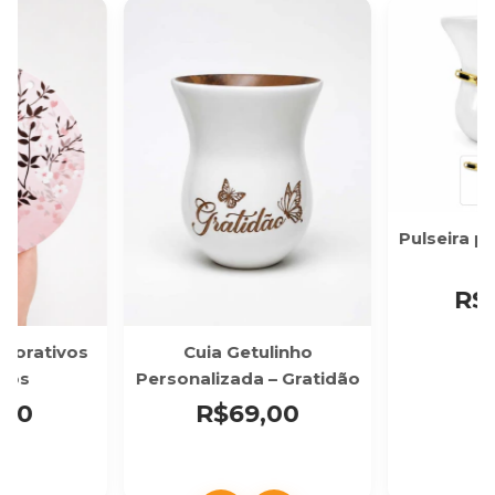
Pulseira p
R$
corativos
Cuia Getulinho
dos
Personalizada – Gratidão
,00
R$69,00