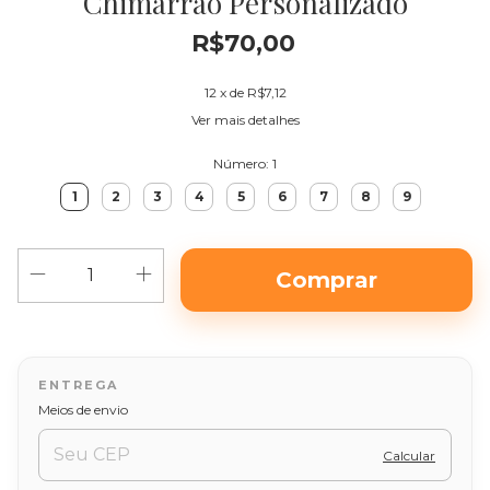
Chimarrão Personalizado
R$70,00
12
x de
R$7,12
Ver mais detalhes
Número:
1
1
2
3
4
5
6
7
8
9
Alterar CEP
Entregas para o CEP:
Meios de envio
Calcular