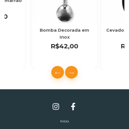
 Chimarrão
00
Bomba Decorada em
Cevador -
Inox
R$42,00
R$
Início