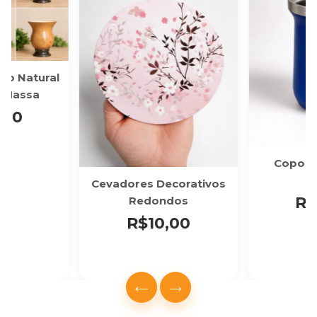
go Natural
 Massa
,00
Copo C
2
Cevadores Decorativos
R$
Redondos
R$10,00