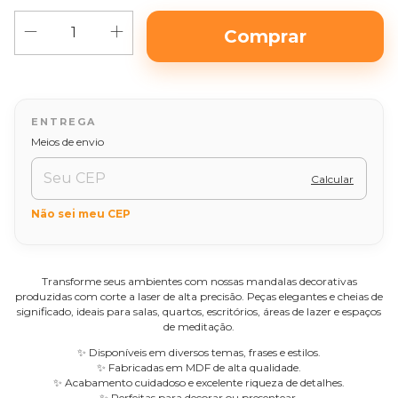
Alterar CEP
Entregas para o CEP:
Meios de envio
Calcular
Não sei meu CEP
Transforme seus ambientes com nossas mandalas decorativas
produzidas com corte a laser de alta precisão. Peças elegantes e cheias de
significado, ideais para salas, quartos, escritórios, áreas de lazer e espaços
de meditação.
✨ Disponíveis em diversos temas, frases e estilos.
✨ Fabricadas em MDF de alta qualidade.
✨ Acabamento cuidadoso e excelente riqueza de detalhes.
✨ Perfeitas para decorar ou presentear.