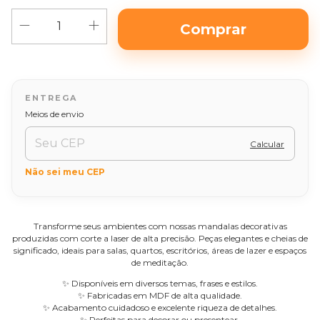
Alterar CEP
Entregas para o CEP:
Meios de envio
Calcular
Não sei meu CEP
Transforme seus ambientes com nossas mandalas decorativas
produzidas com corte a laser de alta precisão. Peças elegantes e cheias de
significado, ideais para salas, quartos, escritórios, áreas de lazer e espaços
de meditação.
✨ Disponíveis em diversos temas, frases e estilos.
✨ Fabricadas em MDF de alta qualidade.
✨ Acabamento cuidadoso e excelente riqueza de detalhes.
✨ Perfeitas para decorar ou presentear.