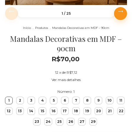
1
/
25
Início
.
Produtos
.
Mandalas Decorativas em MDF – 90cm
Mandalas Decorativas em MDF –
90cm
R$70,00
12
x de
R$7,12
Ver mais detalhes
Número:
1
1
2
3
4
5
6
7
8
9
10
11
12
13
14
15
16
17
18
19
20
21
22
23
24
25
26
27
29