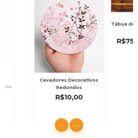
Tábua de 
R$75,
r
Cevadores Decorativos
Redondos
$69,00
R$10,00