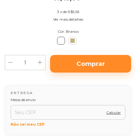
3
x de
R$5,56
Ver mais detalhes
Cor:
Branco
Alterar CEP
Entregas para o CEP:
Meios de envio
Calcular
Não sei meu CEP