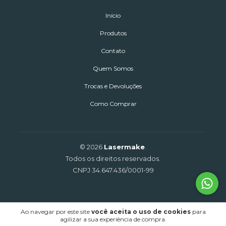
Início
Produtos
Contato
Quem Somos
Trocas e Devoluções
Como Comprar
© 2026
Lasermake
.
Todos os direitos reservados.
CNPJ 34.647.436/0001-99
Ao navegar por este site
você aceita o uso de cookies
para
agilizar a sua experiência de compra.