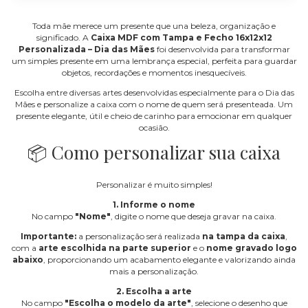
Toda mãe merece um presente que una beleza, organização e
significado. A
Caixa MDF com Tampa e Fecho 16x12x12
Personalizada – Dia das Mães
foi desenvolvida para transformar
um simples presente em uma lembrança especial, perfeita para guardar
objetos, recordações e momentos inesquecíveis.
Escolha entre diversas artes desenvolvidas especialmente para o Dia das
Mães e personalize a caixa com o nome de quem será presenteada. Um
presente elegante, útil e cheio de carinho para emocionar em qualquer
ocasião.
📦 Como personalizar sua caixa
Personalizar é muito simples!
1. Informe o nome
No campo
"Nome"
, digite o nome que deseja gravar na caixa.
Importante:
a personalização será realizada
na tampa da caixa
,
com a
arte escolhida na parte superior
e o
nome gravado logo
abaixo
, proporcionando um acabamento elegante e valorizando ainda
mais a personalização.
2. Escolha a arte
No campo
"Escolha o modelo da arte"
, selecione o desenho que