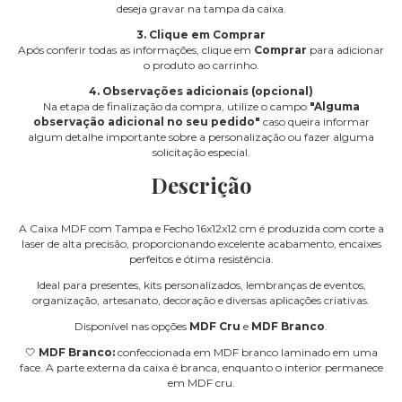
deseja gravar na tampa da caixa.
3. Clique em Comprar
Após conferir todas as informações, clique em
Comprar
para adicionar
o produto ao carrinho.
4. Observações adicionais (opcional)
Na etapa de finalização da compra, utilize o campo
"Alguma
observação adicional no seu pedido"
caso queira informar
algum detalhe importante sobre a personalização ou fazer alguma
solicitação especial.
Descrição
A Caixa MDF com Tampa e Fecho 16x12x12 cm é produzida com corte a
laser de alta precisão, proporcionando excelente acabamento, encaixes
perfeitos e ótima resistência.
Ideal para presentes, kits personalizados, lembranças de eventos,
organização, artesanato, decoração e diversas aplicações criativas.
Disponível nas opções
MDF Cru
e
MDF Branco
.
🤍
MDF Branco:
confeccionada em MDF branco laminado em uma
face. A parte externa da caixa é branca, enquanto o interior permanece
em MDF cru.