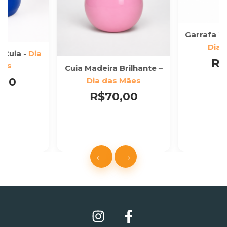
Garrafa T
Dia 
 Cuia -
Dia
R$
ães
Cuia Madeira Brilhante –
,00
Dia das Mães
R$70,00