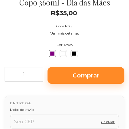
Copo 360ml - Dia das Mães
R$35,00
8
x de
R$5,11
Ver mais detalhes
Cor:
Roxo
Alterar CEP
Entregas para o CEP:
Meios de envio
Calcular