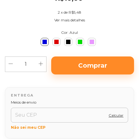
2
x de
R$5,48
Ver mais detalhes
Cor:
Azul
Alterar CEP
Entregas para o CEP:
Meios de envio
Calcular
Não sei meu CEP