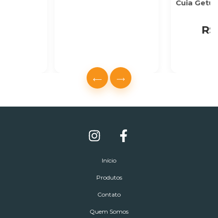
Cuia Getul
R$
Início
Produtos
Contato
Quem Somos