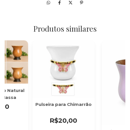
Produtos similares
go Natural
 Massa
Pulseira para Chimarrão
,00
R$20,00