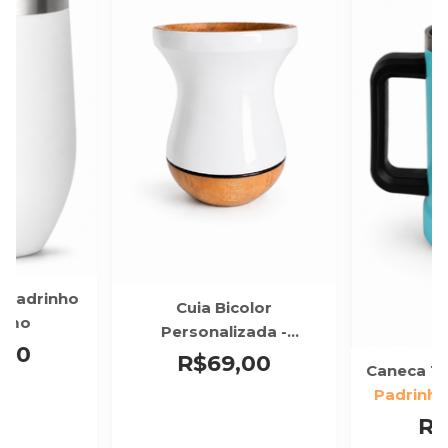
 Padrinho
Cuia Bicolor
ismo
Personalizada -
,00
Padrinhos de Batismo
R$69,00
Caneca Té
Padrinho
R$