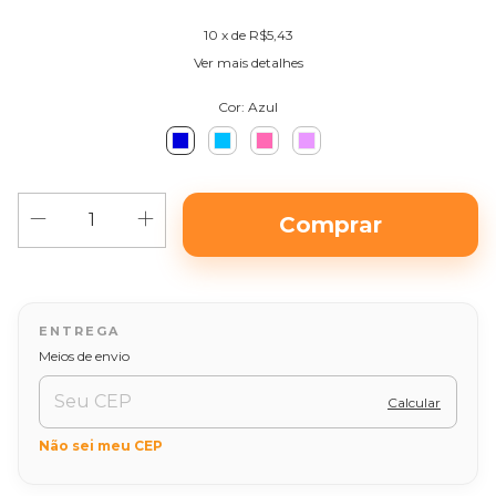
10
x de
R$5,43
Ver mais detalhes
Cor:
Azul
Alterar CEP
Entregas para o CEP:
Meios de envio
Calcular
Não sei meu CEP