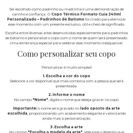
Ser escolhido como padrinho ou madrinha é uma demonstração de
carinho e confiança. O
Copo Térmico Formato Cuia 240ml
Personalizado – Padrinhos de Batismo
foi criado para eternizar
esse momento com um presente exclusivo, útil e cheio de significado.
Escolha entre diversas artes desenvolvidas especialmente para padrinhos
de batismo e personalize o copo com o nome de quem será presenteado.
Uma lembrança especial para celebrar esse momento inesquecível.
Como personalizar seu copo
Personalizar é muito simples!
1. Escolha a cor do copo
Selecione a cor disponível que mais combina com a pessoa que será
presenteada.
2. Informe o nome
No campo
"Nome"
, digite o nome que deseja gravar no copo.
Importante:
o nome será gravado no
lado oposto da arte
escolhida
, proporcionando um acabamento elegante e valorizando
ainda mais a personalização.
3. Escolha a arte
No campo
"Escolha o modelo da arte"
, selecione o desenho que