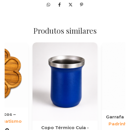
Produtos similares
iscos –
Garrafa T
e Batismo
Padrinho
Copo Térmico Cuia -