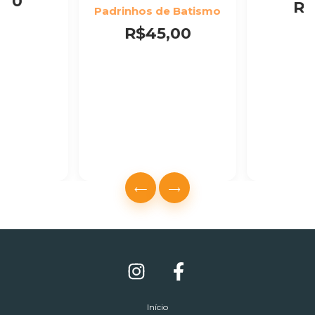
,00
R$
Padrinhos de Batismo
R$45,00
Início