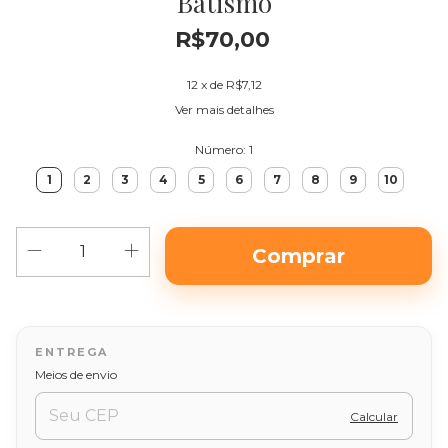
Batismo
R$70,00
12
x de
R$7,12
Ver mais detalhes
Número:
1
1
2
3
4
5
6
7
8
9
10
Alterar CEP
Entregas para o CEP:
Meios de envio
Calcular