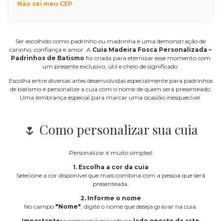
Não sei meu CEP
Ser escolhido como padrinho ou madrinha é uma demonstração de
carinho, confiança e amor. A
Cuia Madeira Fosca Personalizada –
Padrinhos de Batismo
foi criada para eternizar esse momento com
um presente exclusivo, útil e cheio de significado.
Escolha entre diversas artes desenvolvidas especialmente para padrinhos
de batismo e personalize a cuia com o nome de quem será presenteado.
Uma lembrança especial para marcar uma ocasião inesquecível.
🌷 Como personalizar sua cuia
Personalizar é muito simples!
1. Escolha a cor da cuia
Selecione a cor disponível que mais combina com a pessoa que será
presenteada.
2. Informe o nome
No campo
"Nome"
, digite o nome que deseja gravar na cuia.
Importante:
o nome será gravado no
lado oposto da arte