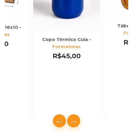
Tábua 
6x16x10 -
For
uras
Copo Térmico Cuia -
R$
,00
Formaturas
R$45,00