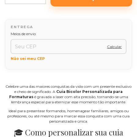
Alterar CEP
Entregas para o CEP:
Meios de envio
Calcular
Não sei meu CEP
Celebre uma das maiores conquistas da vida com um presente exclusivo
e cheio de significado. A
Cuia Bicolor Personalizada para
Formaturas
é gravada a laser com alta precisão, tornando-se uma
lembrança especial para eternizar esse momento tão importante.
Ideal para presentear formandos, homenagear familiares, amigos ou
professores, ou até mesmo para marcar essa conquista com uma cuia
personalizada e única.
🎓 Como personalizar sua cuia