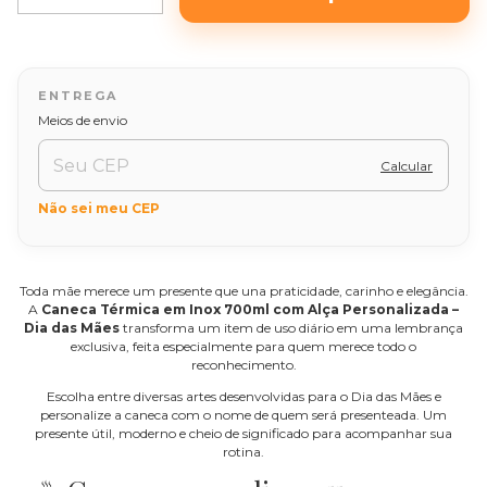
Alterar CEP
Entregas para o CEP:
Meios de envio
Calcular
Não sei meu CEP
Toda mãe merece um presente que una praticidade, carinho e elegância.
A
Caneca Térmica em Inox 700ml com Alça Personalizada –
Dia das Mães
transforma um item de uso diário em uma lembrança
exclusiva, feita especialmente para quem merece todo o
reconhecimento.
Escolha entre diversas artes desenvolvidas para o Dia das Mães e
personalize a caneca com o nome de quem será presenteada. Um
presente útil, moderno e cheio de significado para acompanhar sua
rotina.