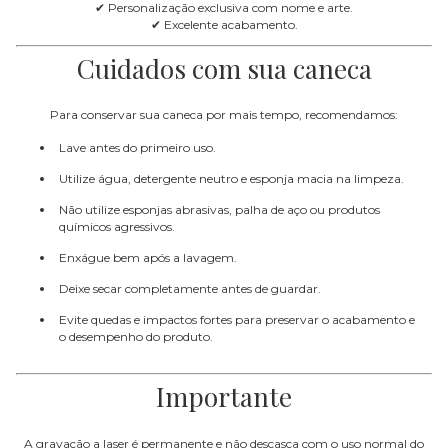
✔ Personalização exclusiva com nome e arte.
✔ Excelente acabamento.
Cuidados com sua caneca
Para conservar sua caneca por mais tempo, recomendamos:
Lave antes do primeiro uso.
Utilize água, detergente neutro e esponja macia na limpeza.
Não utilize esponjas abrasivas, palha de aço ou produtos
químicos agressivos.
Enxágue bem após a lavagem.
Deixe secar completamente antes de guardar.
Evite quedas e impactos fortes para preservar o acabamento e
o desempenho do produto.
Importante
A gravação a laser é permanente e não descasca com o uso normal do