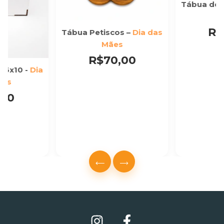
Tábua de 
R$
Tábua Petiscos –
Dia das
Mães
R$70,00
16x10 -
Dia
ães
,00