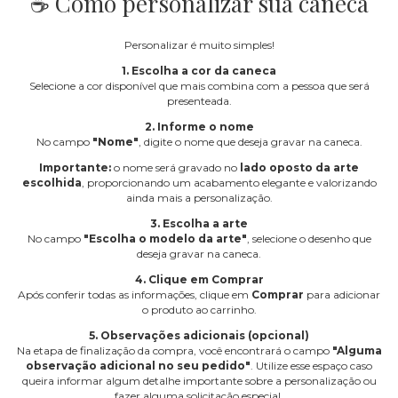
☕ Como personalizar sua caneca
Personalizar é muito simples!
1. Escolha a cor da caneca
Selecione a cor disponível que mais combina com a pessoa que será
presenteada.
2. Informe o nome
No campo
"Nome"
, digite o nome que deseja gravar na caneca.
Importante:
o nome será gravado no
lado oposto da arte
escolhida
, proporcionando um acabamento elegante e valorizando
ainda mais a personalização.
3. Escolha a arte
No campo
"Escolha o modelo da arte"
, selecione o desenho que
deseja gravar na caneca.
4. Clique em Comprar
Após conferir todas as informações, clique em
Comprar
para adicionar
o produto ao carrinho.
5. Observações adicionais (opcional)
Na etapa de finalização da compra, você encontrará o campo
"Alguma
observação adicional no seu pedido"
. Utilize esse espaço caso
queira informar algum detalhe importante sobre a personalização ou
fazer alguma solicitação especial.