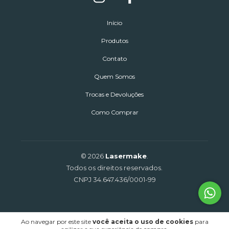
Início
Produtos
Contato
Quem Somos
Trocas e Devoluções
Como Comprar
© 2026
Lasermake
.
Todos os direitos reservados.
CNPJ 34.647.436/0001-99
Ao navegar por este site
você aceita o uso de cookies
para