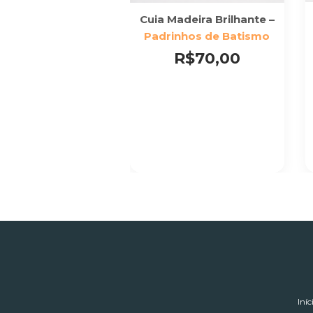
 Madeira Fosca -
Cuia Madeira Brilhante –
inhos de Batismo
Padrinhos de Batismo
R$70,00
R$70,00
Iníc