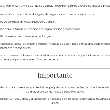
ara aumentar a vida útil da sua tábua, recomendamos alguns cuidados simple
ave após o uso utilizando água, detergente neutro e esponja macia.
Seque completamente antes de guardar.
Não deixe a tábua submersa em água por longos períodos.
Não lave em máquina de lavar louças.
vite secar ao sol ou expor a fontes intensas de calor, pois a madeira pode emp
apresentar rachaduras.
ara conservar a beleza da madeira, recomenda-se aplicar periodicamente óleo
ineral próprio para utensílios de madeira.
Importante
ada tábua apresenta características próprias, como variações de tonalidade, veios
da madeira e tornam cada peça exclusiva.
presentar pequenas variações de tonalidade devido às características naturais
única.