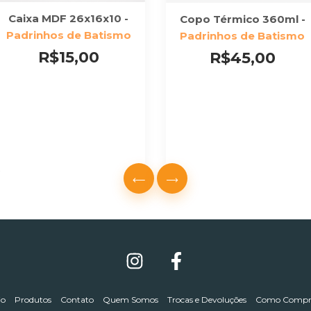
Caixa MDF 26x16x10 -
Copo Térmico 360ml -
Padrinhos de Batismo
Padrinhos de Batismo
R$15,00
R$45,00
io
Produtos
Contato
Quem Somos
Trocas e Devoluções
Como Compr