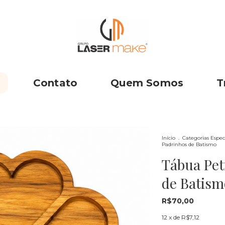
Contato
Quem Somos
T
Início
.
Categorias Espec
Padrinhos de Batismo
Tábua Pet
de Batism
R$70,00
12
x de
R$7,12