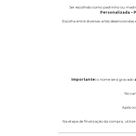
Ser escolhido como padrinho ou madr
Personalizada – 
Escolha entre diversas artes desenvolvid
Importante:
o nome será gravado
No c
Após co
Na etapa de finalização da compra, utili