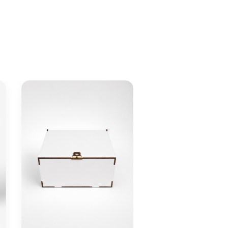
Tábua de Cort
Padrinhos de Ba
R$90,0