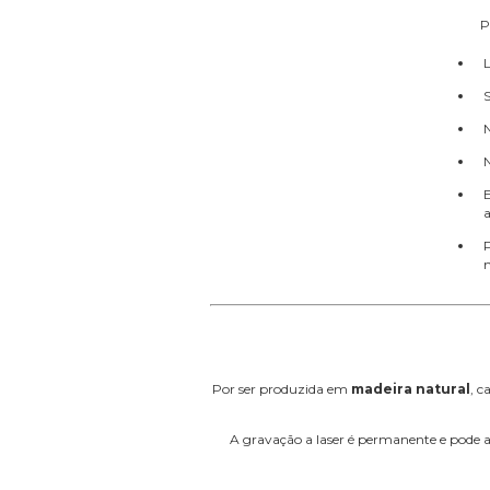
P
L
E
P
m
Por ser produzida em
madeira natural
, c
A gravação a laser é permanente e pode a