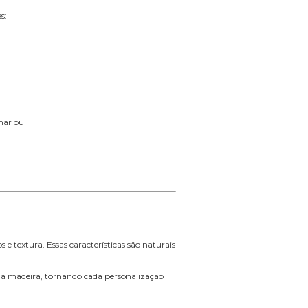
s:
enar ou
 e textura. Essas características são naturais
 da madeira, tornando cada personalização