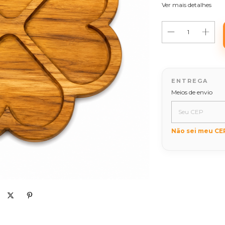
Ver mais detalhes
Entregas para o C
Meios de envio
Não sei meu CE