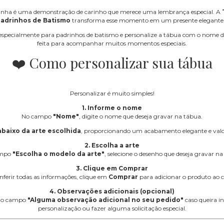
inha é uma demonstração de carinho que merece uma lembrança especial. A
Padrinhos de Batismo
transforma esse momento em um presente elegante, ú
as especialmente para padrinhos de batismo e personalize a tábua com o nome
feita para acompanhar muitos momentos especiais.
❤️ Como personalizar sua tábua
Personalizar é muito simples!
1. Informe o nome
No campo
"Nome"
, digite o nome que deseja gravar na tábua.
abaixo da arte escolhida
, proporcionando um acabamento elegante e valo
2. Escolha a arte
ampo
"Escolha o modelo da arte"
, selecione o desenho que deseja gravar na
3. Clique em Comprar
nferir todas as informações, clique em
Comprar
para adicionar o produto ao c
4. Observações adicionais (opcional)
ze o campo
"Alguma observação adicional no seu pedido"
caso queira i
personalização ou fazer alguma solicitação especial.