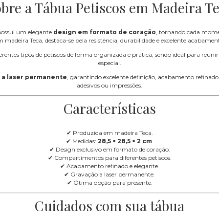
bre a Tábua Petiscos em Madeira T
ossui um elegante
design em formato de coração
, tornando cada momen
 madeira Teca, destaca-se pela resistência, durabilidade e excelente acabamen
entes tipos de petiscos de forma organizada e prática, sendo ideal para reuni
especial.
 a laser permanente
, garantindo excelente definição, acabamento refinado e
adesivos ou impressões.
Características
✔ Produzida em madeira Teca.
✔ Medidas:
28,5 × 28,5 × 2 cm
.
✔ Design exclusivo em formato de coração.
✔ Compartimentos para diferentes petiscos.
✔ Acabamento refinado e elegante.
✔ Gravação a laser permanente.
✔ Ótima opção para presente.
Cuidados com sua tábua